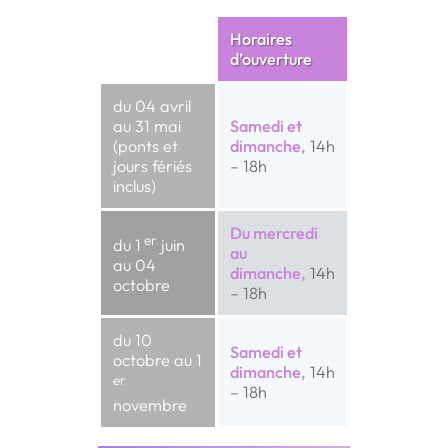
Horaires
d’ouverture
du 04 avril
au 31
mai
Samedi et
(ponts et
dimanche,
14h
jours fériés
– 18h
inclus)
Du mercredi
er
du 1
juin
au
au 04
dimanche,
14h
octobre
– 18h
du 10
Samedi et
octobre au
1
dimanche,
14h
er
– 18h
novembre