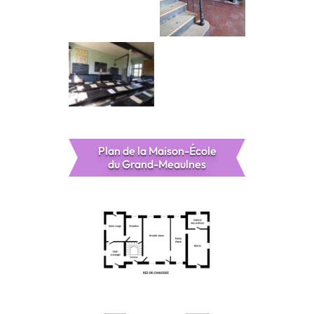
la cuisine
la salle d’école
Plan de la Maison-École
du Grand-Meaulnes