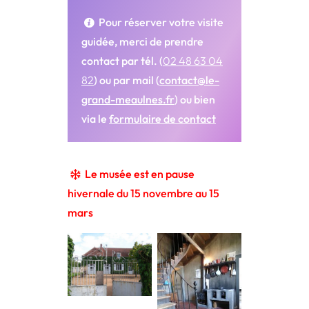
Pour réserver votre visite
guidée, merci de prendre
contact par tél. (
02 48 63 04
82
) ou par mail (
contact@le-
grand-meaulnes.fr
) ou bien
via le
formulaire de contact
Le musée est en pause
hivernale du 15 novembre au 15
mars
la grille de
l’école