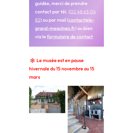
guidée, merci de prendre
contact par tél. (
02 48 63 04
82
) ou par mail (
contact@le-
grand-meaulnes.fr
) ou bien
via le
formulaire de contact
Le musée est en pause
hivernale du 15 novembre au 15
mars
la grille de
l’école
la cuisine