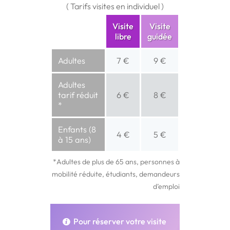
( Tarifs visites en individuel )
Visite
Visite
libre
guidée
Adultes
7 €
9 €
Adultes
tarif réduit
6 €
8 €
*
Enfants (8
4 €
5 €
à 15 ans)
*Adultes de plus de 65 ans, personnes à
mobilité réduite, étudiants, demandeurs
d’emploi
Pour réserver votre visite