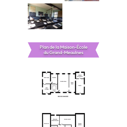
la salle d’école
Plan de la Maison-École
du Grand-Meaulnes