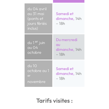
du 04 avril
au 31
mai
Samedi et
(ponts et
dimanche,
14h
jours fériés
– 18h
inclus)
Du mercredi
er
du 1
juin
au
au 04
dimanche,
14h
octobre
– 18h
du 10
Samedi et
octobre au
1
dimanche,
14h
er
– 18h
novembre
Tarifs visites :