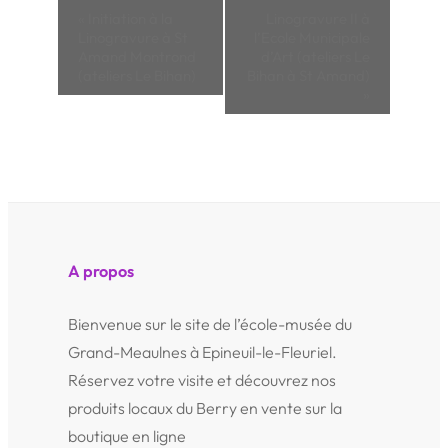
Navigation
«
Initiation à la
Linogravure II à
Évènement
Linogravure à St
l’Ecole Municipale
Amand Montrond
d’Art (ateliers Le
(ateliers Le Bihan)
Bihan à St Amand)
»
A propos
Bienvenue sur le site de l’école-musée du
Grand-Meaulnes à Epineuil-le-Fleuriel.
Réservez votre visite et découvrez nos
produits locaux du Berry en vente sur la
boutique en ligne