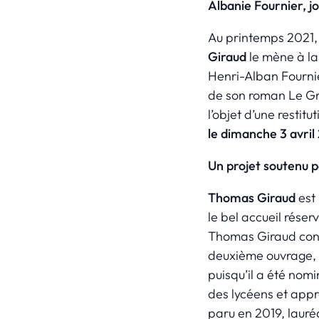
Albanie Fournier, j
Au printemps 2021, 
Giraud
le mène à la
Henri-Alban Fournier
de son roman Le Gra
l’objet d’une restit
le dimanche 3 avri
Un projet soutenu pa
Thomas Giraud
est 
le bel accueil rése
Thomas Giraud con
deuxième ouvrage,
puisqu’il a été nomi
des lycéens et appr
paru en 2019, lauréa