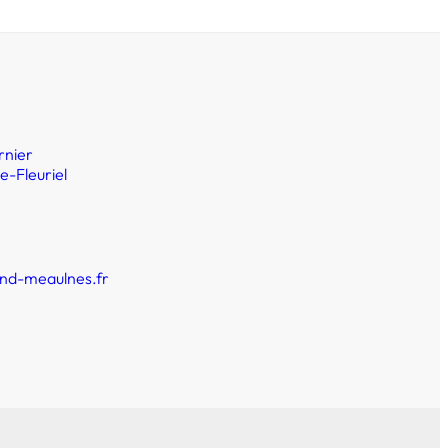
rnier
e-Fleuriel
2
nd-meaulnes.fr