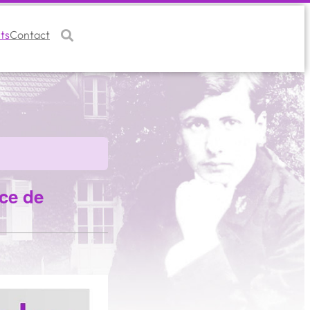
OK
ts
Contact
ace de