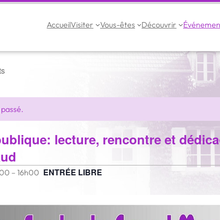
Accueil
Visiter
Vous-êtes
Découvrir
Événemen
ts
 passé.
publique: lecture, rencontre et dédic
aud
ENTRÉE LIBRE
h00
–
16h00