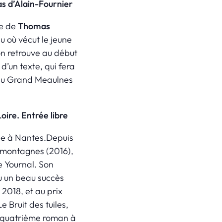
as d’Alain-Fournier
te de
Thomas
u où vécut le jeune
’on retrouve au début
d’un texte, qui fera
e du Grand Meaulnes
oire. Entrée libre
ille à Nantes.Depuis
es montagnes
(2016),
le
Yournal
. Son
u un beau succès
 2018, et au prix
Le Bruit des tuiles
,
n quatrième roman à