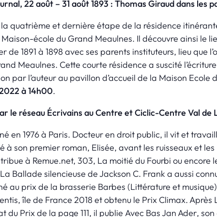
ournal, 22 août – 31 août 1893 : Thomas Giraud dans les p
la quatrième et dernière étape de la résidence itinéran
 Maison-école du Grand Meaulnes. Il découvre ainsi le lie
 de 1891 à 1898 avec ses parents instituteurs, lieu que l
nd Meaulnes. Cette courte résidence a suscité l’écriture 
ution par l’auteur au pavillon d’accueil de la Maison Ecol
l 2022 à 14h00
.
r le réseau Écrivains au Centre et Ciclic-Centre Val de L
né en 1976 à Paris. Docteur en droit public, il vit et trava
rvé à son premier roman,
Elisée, avant les ruisseaux et l
tribue à Remue.net,
303
,
La moitié du Fourbi
ou encore 
La Ballade silencieuse de Jackson C. Frank
a aussi conn
né au prix de la brasserie Barbes (Littérature et musique)
entis, île de France 2018 et obtenu le Prix Climax. Après
t du Prix de la page 111, il publie
Avec Bas Jan Ader
, so