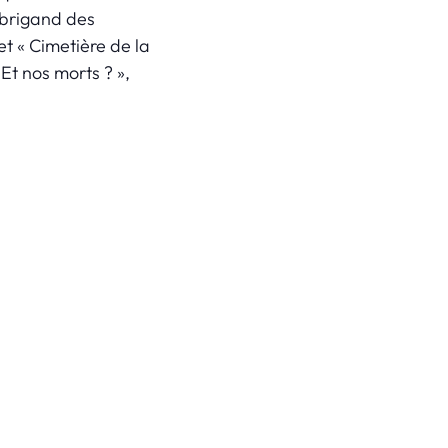
 brigand des
t « Cimetière de la
Et nos morts ? »,