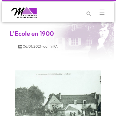
Aller
au
contenu
L’Ecole en 1900
06/01/2021
–
adminFA