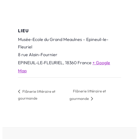
LIEU
Musée-Ecole du Grand Meaulnes – Epineuil-le-
Fleuriel
8 rue Alain-Fournier
EPINEUIL-LE-FLEURIEL
,
18360
France
+ Google
Map
Flânerie littéraire et
Flânerie littéraire et
gourmande
gourmande